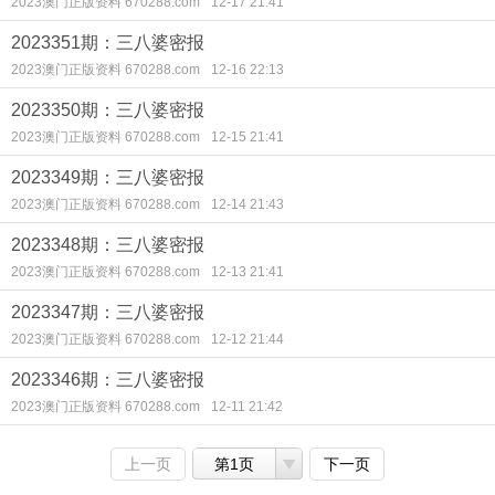
2023澳门正版资料 670288.com
12-17 21:41
2023351期：三八婆密报
2023澳门正版资料 670288.com
12-16 22:13
2023350期：三八婆密报
2023澳门正版资料 670288.com
12-15 21:41
2023349期：三八婆密报
2023澳门正版资料 670288.com
12-14 21:43
2023348期：三八婆密报
2023澳门正版资料 670288.com
12-13 21:41
2023347期：三八婆密报
2023澳门正版资料 670288.com
12-12 21:44
2023346期：三八婆密报
2023澳门正版资料 670288.com
12-11 21:42
上一页
第1页
下一页